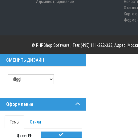
Администрирование
Новост
Отзывы
Карта с
Форма 
©
PHPShop Software
, Тел:
(495) 111-222-333
,
Адрес:
Москв
СМЕНИТЬ ДИЗАЙН
Оформление
Темы
Стили
Цвет: